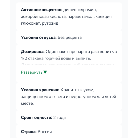
Активное вещество:
дифенгидрамин,
аскорбиновая кислота, парацетамол, кальция
глюконат, рутозид
Условия отпуска:
Без рецепта
Дозировка:
Один пакет препарата растворить в
1/2 стакана горячей воды и выпить.
Допускается незначительный осадок в стакане.
Применять свежеприготовленный раствор.
Развернуть ▼
Пентафлуцин применяют внутрь после еды по 1
пакету 3-4 раза в день в течение 3-5 суток.
Условия хранения:
Хранить в сухом,
защищенном от света и недоступном для детей
месте.
Срок годности:
2 года
Страна:
Россия