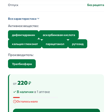
Отпуск
Без рецепта
Все характеристики
Активное вещество:
дифенгидрамин
аскорбиновая кислота
кальция глюконат
парацетамол
рутозид
Производитель:
Уралбиофарм
220
₽
от
✓ В наличии
в 1 аптеке
Осталось мало