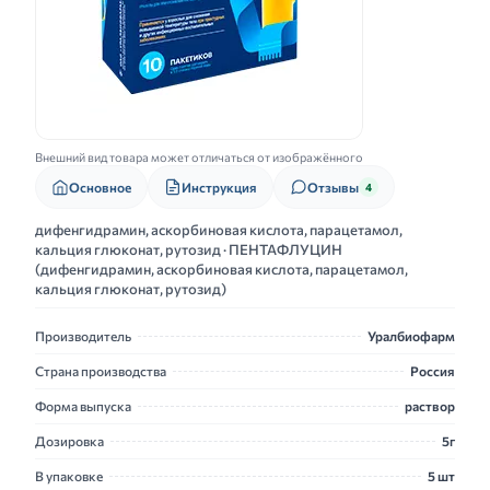
Внешний вид товара может отличаться от изображённого
Основное
Инструкция
Отзывы
4
дифенгидрамин, аскорбиновая кислота, парацетамол,
кальция глюконат, рутозид · ПЕНТАФЛУЦИН
(дифенгидрамин, аскорбиновая кислота, парацетамол,
кальция глюконат, рутозид)
Производитель
Уралбиофарм
Страна производства
Россия
Форма выпуска
раствор
Дозировка
5г
В упаковке
5 шт