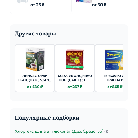
от 23 ₽
от 30 ₽
Другие товары
ЛИНКАС ОРВИ
МАКСИКОЛД РИНО
ТЕРАФЛЮ ОТ
ГРАН. (ПАК.) 5.6Г 10
ПОР. (САШЕ) 5 ШТ.
ГРИППА И
ШТ.
ЛИМОННЫЙ
ПРОСТУДЫ ПАК.
от 430 ₽
от 267 ₽
от 865 ₽
(ПОР. Д/ПРИГ. Р-РА
Д/ПРИЕМА
ВНУТРЬ) №10
(ЛИМОН)
Популярные подборки
Хлоргексидина Биглюконат (Дез. Средство)
(9