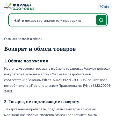
ФАРМА
+
Уфа
ЗДОРОВЬЕ
Главная
›
Возврат и обмен
Каталог
Возврат и обмен товаров
1. Общие положения
Настоящие условия возврата и обмена товаров действуют для всех
покупателей интернет-аптеки Фарма+ и разработаны в
соответствии с Законом РФ от 07.02.1992 N 2300-1 «О защите прав
потребителей» и Постановлением Правительства РФ от 31.12.2020 N
2463.
2. Товары, не подлежащие возврату
Лекарственные препараты, предметы санитарии и гигиены,
медицинские изделия, средства гигиены полости рта, линзы