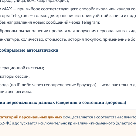
город, улица, дом, квартира/офис);
 MAX — при выборе соответствующего способа входа или канала ко
оры Telegram — только для хранения истории учётной записи и под
без направления новых сообщений через Telegram;
бровольном заполнении профиля для получения персональных скид
енклатура, количество, стоимость, история покупок, применённые бо
, собираемые автоматически
операционной системы;
каторы сессии;
орода (по IP либо через геоопределение браузера) — исключительно
ния цен региона.
рии персональных данных (сведения о состоянии здоровья)
категорий персональных данных
осуществляется в соответствии с пунктом
2-ФЗ и допускается исключительно при наличии письменного (электронн