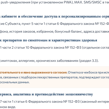
, push-уведомления (при установленном PWA), MAX. SMS/SMSC в те
ом кабинете и обеспечение доступа к персонализированным сер
ие Субъекта, пункт 5 части 1 статьи 6 Федерального закона № 152-Ф
она, история заказов, избранное, бонусный баланс, адреса доставки
ых препаратов по симптомам и характеристикам здоровья
1 части 2 статьи 10 Федерального закона № 152-ФЗ (отдельное согл
симптомах, аллергиях, хронических заболеваниях (раздел 3.3).
стоятельного и явно выраженного согласия
. Отметка в чекбоксе при и
в, связанных с подбором лекарственных препаратов, подтверждает согл
ерсональных данных.
 сервиса, аналитика и противодействие мошенничеству
7 части 1 статьи 6 Федерального закона № 152-ФЗ (законный интере
нном виде.