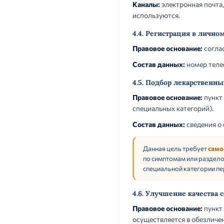
Каналы:
электронная почта
используются.
4.4. Регистрация в личн
Правовое основание:
соглас
Состав данных:
номер телеф
4.5. Подбор лекарственн
Правовое основание:
пункт 
специальных категорий).
Состав данных:
сведения о 
Данная цель требует
само
по симптомам или раздело
специальной категории п
4.6. Улучшение качества
Правовое основание:
пункт 
осуществляется в обезличе