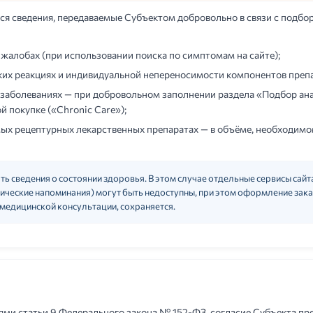
тся сведения, передаваемые Субъектом добровольно в связи с подбо
 жалобах (при использовании поиска по симптомам на сайте);
ких реакциях и индивидуальной непереносимости компонентов преп
 заболеваниях — при добровольном заполнении раздела «Подбор ан
 покупке («Chronic Care»);
ых рецептурных лекарственных препаратах — в объёме, необходимо
ь сведения о состоянии здоровья. В этом случае отдельные сервисы сайт
ические напоминания) могут быть недоступны, при этом оформление зака
медицинской консультации, сохраняется.
иями статьи 9 Федерального закона № 152-ФЗ, согласие Субъекта пр