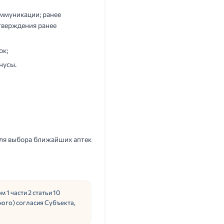
ммуникации; ранее
тверждения ранее
ок;
нусы.
 для выбора ближайших аптек
 1 части 2 статьи 10
ого) согласия Субъекта,