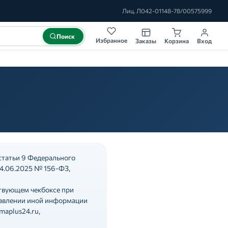
Лиц. Л042-01148-78/00575999
Поиск
Избранное
Заказы
Корзина
Вход
статьи 9 Федерального
24.06.2025 № 156-ФЗ,
ствующем чекбоксе при
правлении иной информации
maplus24.ru,