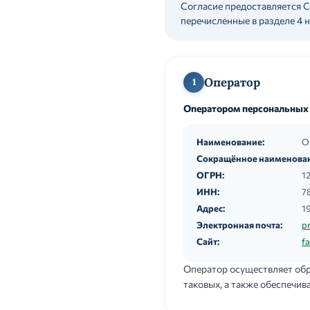
Согласие предоставляется С
перечисленные в разделе 4 
Оператор
1
Оператором персональных
Наименование:
О
Сокращённое наименован
ОГРН:
1
ИНН:
7
Адрес:
19
Электронная почта:
p
Сайт:
f
Оператор осуществляет обр
таковых, а также обеспечив