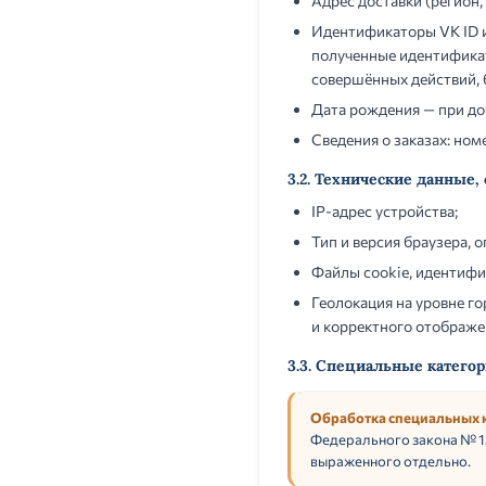
Адрес доставки (регион, 
Идентификаторы VK ID и
полученные идентификат
совершённых действий, 
Дата рождения — при до
Сведения о заказах: ном
3.2. Технические данные
IP-адрес устройства;
Тип и версия браузера, 
Файлы cookie, идентифи
Геолокация на уровне г
и корректного отображе
3.3. Специальные катего
Обработка специальных 
Федерального закона № 15
выраженного отдельно.