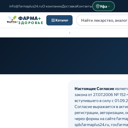
Уфа
info@farmaplus24.ru
О компании
Доставка
Контакты
ФАРМА
+
Каталог
ЗДОРОВЬЕ
Каталог
Настоящее Согласие
являет
закона от 27.07.2006 № 152
вступившего в силу с 01.09.2
Согласие выражается в акт
регистрации, авторизации, 
через формы на сайте farmap
spb.farmaplus24.ru, rov.farma