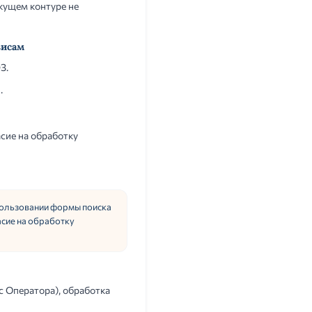
кущем контуре не
висам
З.
.
асие на обработку
спользовании формы поиска
асие на обработку
с Оператора), обработка