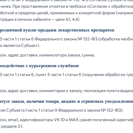
х ниже. При проставлении отметки в чекбоксе «Согласен с обработк
аботкой в пределах целей, применимых к конкретной форме (наприм
истрации в личном кабинете — цели 4.1, 4.4).
а розничной купли-продажи лекарственных препаратов
5 части 1 статьи 6 Федерального закона № 152-ФЗ (обработка необ
о является Субъект).
н, адрес доставки, номенклатура заказа, сумма.
заимодействие с курьерскими службами
5 части 1 статьи 6, пункт 5 части 1 статьи 6 (поручение обработки т
н, адрес доставки, комментарии к заказу, геолокация пункта выдач
атусе заказа, наличии товара, акциях и сервисных уведомлени
ие Субъекта (часть 1 статьи 9 Федерального закона № 152-ФЗ).
он, email, идентификаторы VK ID и MAX; ранее полученный идентиф
разделе 3.1.