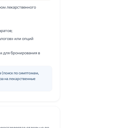
ром лекарственного
аратов;
алогов» или опций
м для бронирования в
а (поиск по симптомам,
за на лекарственные
едоставляется отдельно по