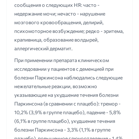
сообщения о следующих НЯ: часто -
недержание мочи; нечасто - нарушение
мозгового кровообращения, делирий,
психомоторное возбуждение; редко - эритема,
крапивница, образование волдырей,
аллергический дерматит.
При применении препарата клиническом
исследовании у пациентов с деменцией при
болезни Паркинсона наблюдались следующие
нежелательные реакции, возможно
указывающие на ухудшение течения болезни
Паркинсона (в сравнении с плацебо): тремор -
10,2% (3,9% в группе плацебо), падение - 5,8%
(6,1% в группе плацебо), ухудшение течения
болезни Паркинсона - 3,3% (1,1% в группе
плацебо), повышенное слюноотделение - 1,4%