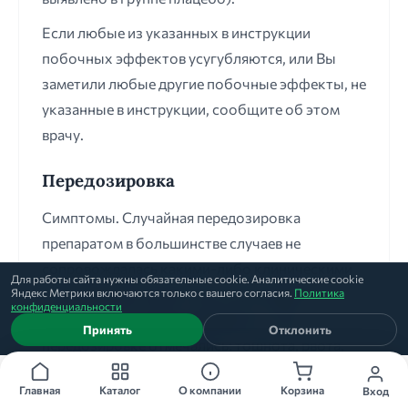
Если любые из указанных в инструкции
побочных эффектов усугубляются, или Вы
заметили любые другие побочные эффекты, не
указанные в инструкции, сообщите об этом
врачу.
Передозировка
Симптомы. Случайная передозировка
препаратом в большинстве случаев не
сопровождалась какими-либо клиническими
Для работы сайта нужны обязательные cookie. Аналитические cookie
проявлениями; практически все пациенты
Яндекс Метрики включаются только с вашего согласия.
Политика
конфиденциальности
продолжали лечение препаратом. При
Принять
Отклонить
передозировке отмечались: тошнота, рвота,
диарея, боль в животе, головокружение,
Главная
Каталог
О компании
Корзина
Вход
тремор, головная боль, сонливость,