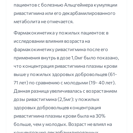
пациентов с болезнью Альцгеймера кумуляции
ривастигмина или его декарбамилированного
метаболита не отмечается.
Фармакокинетика у пожилых пациентов: в
исследовании влияния возраста на
фармакокинетику ривастигмина после его
применения внутрь в дозе 1,0мг было показано,
что концентрация ривастигмина плазмы крови
выше у пожилых здоровых добровольцев (61-
71 лет) по сравнению с молодыми (19- 40 лет).
Данная разница увеличивалась с возрастанием
дозы ривастигмина (2,5мг): у пожилых
здоровых добровольцев концентрация
ривастигмина плазмы крови была на 30%
больше, чем у молодых. Возраст не влиял на
концентрацию декарбамилированных