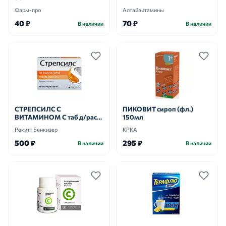
Фарм-про
Алтайвитамины
40 ₽
70 ₽
В наличии
В наличии
СТРЕПСИЛС С
ПИКОВИТ сироп (фл.)
ВИТАМИНОМ С таб д/расс.
150мл
n24
Рекитт Бенкизер
КРКА
500 ₽
295 ₽
В наличии
В наличии