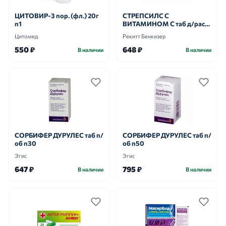
ЦИТОВИР-3 пор. (фл.) 20г
СТРЕПСИЛС С
n1
ВИТАМИНОМ С таб д/расс.
n36
Цитомед
Рекитт Бенкизер
550 ₽
648 ₽
В наличии
В наличии
СОРБИФЕР ДУРУЛЕС таб п/
СОРБИФЕР ДУРУЛЕС таб п/
об n30
об n50
Эгис
Эгис
647 ₽
795 ₽
В наличии
В наличии