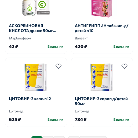
АСКОРБИНОВАЯ
АНТИГРИППИН таб шип. д/
КИСЛОТА драже 50мг
детей n10
n200
Марбиофарм
Валеант
42 ₽
420 ₽
В наличии
В наличии
ЦИТОВИР-3 капс. n12
ЦИТОВИР-3 сироп д/детей
50мл
Цитомед
Цитомед
625 ₽
734 ₽
В наличии
В наличии