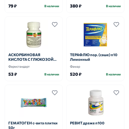
79 ₽
380 ₽
В наличии
В наличии
АСКОРБИНОВАЯ
ТЕРАФЛЮ пор. (саше) n10
КИСЛОТА С ГЛЮКОЗОЙ
Лимонный
таб 100мг n40
Фармстандарт
Фамар
53 ₽
520 ₽
В наличии
В наличии
ГЕМАТОГЕН с-вита плитки
РЕВИТ драже n100
50г