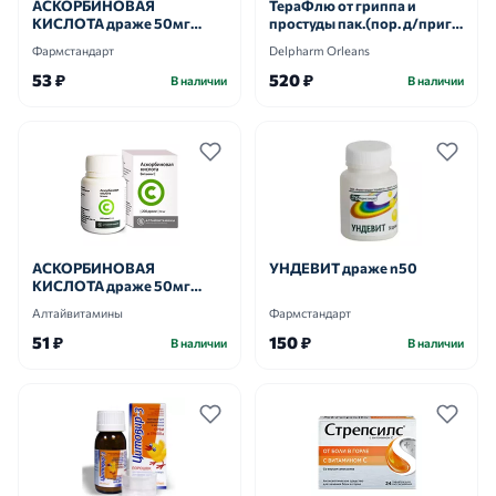
АСКОРБИНОВАЯ
ТераФлю от гриппа и
КИСЛОТА драже 50мг
простуды пак.(пор. д/приг.
n200
р-ра д/приема внутрь) №4
Фармстандарт
Delpharm Orleans
(лимон)
53 ₽
520 ₽
В наличии
В наличии
АСКОРБИНОВАЯ
УНДЕВИТ драже n50
КИСЛОТА драже 50мг
n200
Алтайвитамины
Фармстандарт
51 ₽
150 ₽
В наличии
В наличии