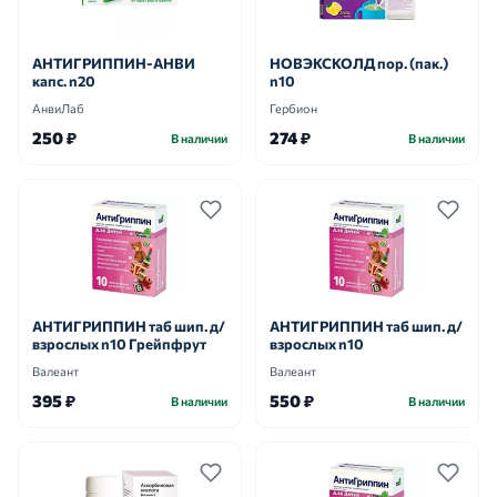
АНТИГРИППИН-АНВИ
НОВЭКСКОЛД пор. (пак.)
капс. n20
n10
АнвиЛаб
Гербион
250 ₽
274 ₽
В наличии
В наличии
АНТИГРИППИН таб шип. д/
АНТИГРИППИН таб шип. д/
взрослых n10 Грейпфрут
взрослых n10
Валеант
Валеант
395 ₽
550 ₽
В наличии
В наличии