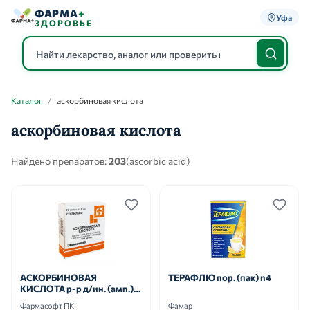
ФАРМА
+
Уфа
ЗДОРОВЬЕ
Каталог
/
аскорбиновая кислота
Каталог
аскорбиновая кислота
Найдено препаратов:
203
(ascorbic acid)
АСКОРБИНОВАЯ
ТЕРАФЛЮ пор. (пак) n4
КИСЛОТА р-р д/ин. (амп.)
5% - 2мл n10
Фармасофт ПК
Фамар